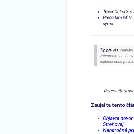
Trasa:
Dolná Stre
Prečo tam ísť:
V o
syrmi.
Tip pre vás:
Naplánuj
zatvorením bazénov.
najlepší pocit po ki
Rezervujte si sv
Zaujal ťa tento člá
Objavte novohr
Strehovej
Nenáročné prec