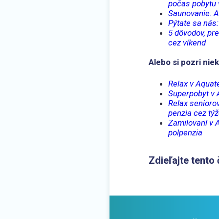
počas pobytu 
Saunovanie: A
Pýtate sa nás
5 dôvodov, pr
cez víkend
Alebo si pozri nie
Relax v Aquat
Superpobyt v 
Relax senioro
penzia cez tý
Zamilovaní v 
polpenzia
Zdieľajte tento 