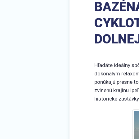
BAZÉNA
CYKLOT
DOLNE
Hľadáte ideálny sp
dokonalým relaxom?
ponúkajú presne to,
zvlnenú krajinu Ipe
historické zastávky