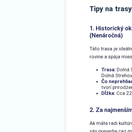
Tipy na trasy
1. Historický 
(Nenáročná)
Táto trasa je ideál
rovine a spája mies
Trasa:
Dolná S
Dolná Strehov
Čo neprehlia
tvorí prirodz
Dĺžka:
Cca 22
2. Za najmenší
Ak máte radi kultú
vás prevedie cez m