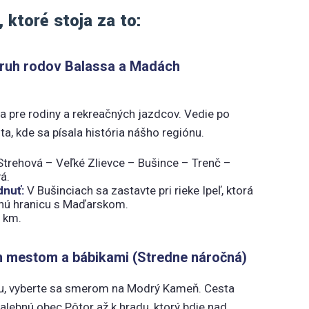
, ktoré stoja za to:
okruh rodov Balassa a Madách
na pre rodiny a rekreačných jazdcov. Vedie po
ta, kde sa písala história nášho regiónu.
trehová – Veľké Zlievce – Bušince – Trenč –
á.
dnuť:
V Bušinciach sa zastavte pri rieke Ipeľ, ktorá
enú hranicu s Maďarskom.
 km.
m mestom a bábikami (Stredne náročná)
ru, vyberte sa smerom na Modrý Kameň. Cesta
alebnú obec Pôtor až k hradu, ktorý bdie nad