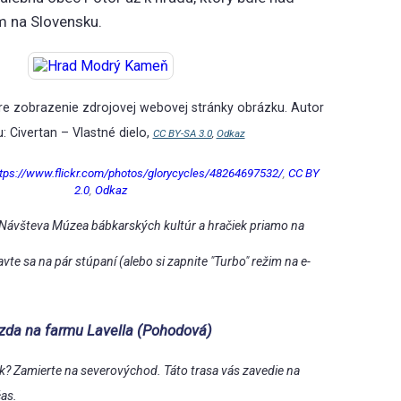
 na Slovensku.
pre zobrazenie zdrojovej webovej stránky obrázku.
Autor
: Civertan –
Vlastné dielo
,
CC BY-SA 3.0
,
Odkaz
ttps://www.flickr.com/photos/glorycycles/48264697532/
,
CC BY
2.0
,
Odkaz
Návšteva Múzea bábkarských kultúr a hračiek priamo na
vte sa na pár stúpaní (alebo si zapnite "Turbo" režim na e-
azda na farmu Lavella (Pohodová)
ek? Zamierte na severovýchod. Táto trasa vás zavedie na
čas.