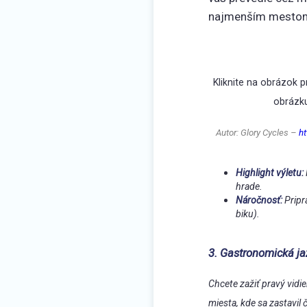
najmenším mestom
Kliknite na obrázok 
obrázku
Autor: Glory Cycles –
h
Highlight výletu:
hrade.
Náročnosť:
Pripra
biku).
3. Gastronomická j
Chcete zažiť pravý vidi
miesta, kde sa zastavil 