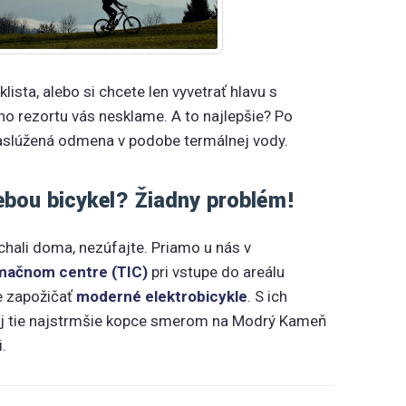
klista, alebo si chcete len vyvetrať hlavu s
ho rezortu vás nesklame. A to najlepšie? Po
aslúžená odmena v podobe termálnej vody.
bou bicykel? Žiadny problém!
echali doma, nezúfajte. Priamo u nás v
rmačnom centre (TIC)
pri vstupe do areálu
e zapožičať
moderné elektrobicykle
. S ich
j tie najstrmšie kopce smerom na Modrý Kameň
.