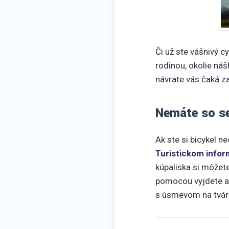
Či už ste vášnivý cy
rodinou, okolie náš
návrate vás čaká z
Nemáte so se
Ak ste si bicykel n
Turistickom info
kúpaliska si môžet
pomocou vyjdete a
s úsmevom na tvári