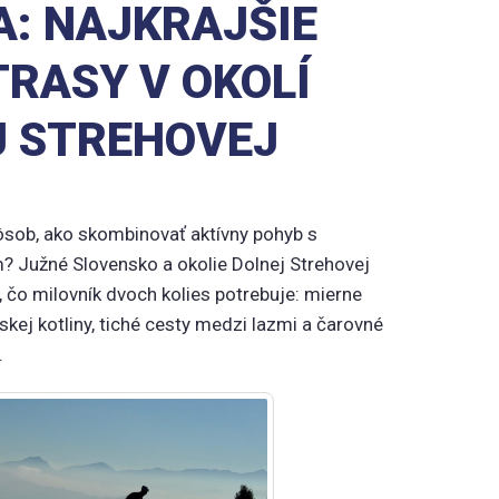
: NAJKRAJŠIE
RASY V OKOLÍ
J STREHOVEJ
ôsob, ako skombinovať aktívny pohyb s
 Južné Slovensko a okolie Dolnej Strehovej
 čo milovník dvoch kolies potrebuje: mierne
ľskej kotliny, tiché cesty medzi lazmi a čarovné
.