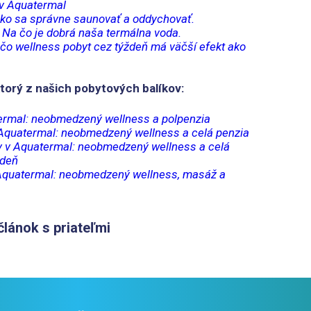
v Aquatermal
ko sa správne saunovať a oddychovať.
: Na čo je dobrá naša termálna voda.
ečo wellness pobyt cez týždeň má väčší efekt ako
ktorý z našich pobytových balíkov:
ermal: neobmedzený wellness a polpenzia
Aquatermal: neobmedzený wellness a celá penzia
v v Aquatermal: neobmedzený wellness a celá
ždeň
Aquatermal: neobmedzený wellness, masáž a
článok s priateľmi