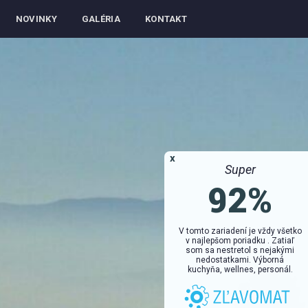
NOVINKY
GALÉRIA
KONTAKT
x
Super
92%
V tomto zariadení je vždy všetko
v najlepšom poriadku . Zatiaľ
som sa nestretol s nejakými
nedostatkami. Výborná
kuchyňa, wellnes, personál.