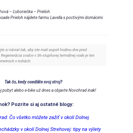
hová – Ľuboriečka – Prieloh.
sade Prieloh nájdete farmu Lavella s poctivými domácimi
te si návrat tak, aby ste mali aspoň hodinu-dve pred
 Regenerácia svalov v 36-stupňovej termálnej vode je ten
lometroch v nohách.
Tak čo, kedy osedláte svoj stroj?
oj pobyt alebo e-bike už dnes a objavte Novohrad inak!
nok? Pozrite si aj ostatné blogy:
ad: Čo všetko môžete zažiť v okolí Dolnej
hádzky v okolí Dolnej Strehovej: tipy na výlety