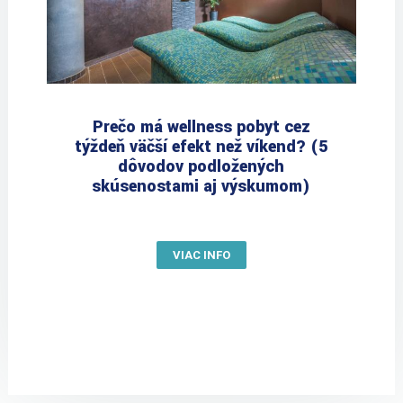
Prečo má wellness pobyt cez
týždeň väčší efekt než víkend? (5
dôvodov podložených
skúsenosťami aj výskumom)
VIAC INFO