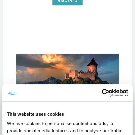
VIAC INFO
This website uses cookies
Objavte Novohrad: čo všetko
We use cookies to personalise content and ads, to
môžete zažiť v okolí Dolnej
provide social media features and to analyse our traffic.