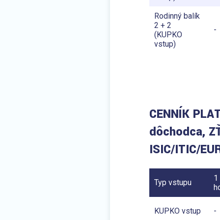
Rodinný balík
2 + 2
-
(KUPKO
vstup)
CENNÍK PLA
dôchodca, ZŤ
ISIC/ITIC/EU
1
Typ vstupu
h
KUPKO vstup
-