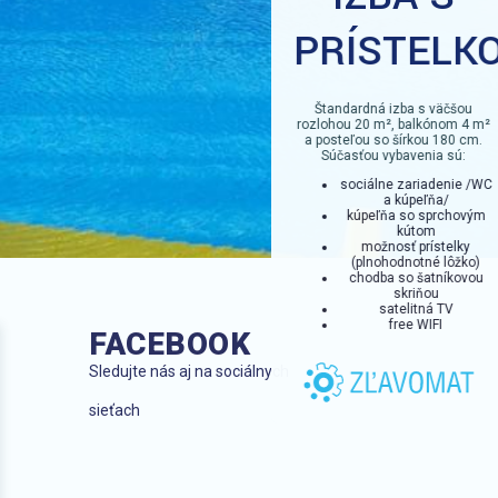
PRÍSTELK
Štandardná izba s väčšou
rozlohou 20 m², balkónom 4 m²
a posteľou so šírkou 180 cm.
Súčasťou vybavenia sú:
sociálne zariadenie /WC
a kúpeľňa/
kúpeľňa so sprchovým
kútom
možnosť prístelky
(plnohodnotné lôžko)
chodba so šatníkovou
skriňou
satelitná TV
free WIFI
FACEBOOK
Sledujte nás aj na sociálnych
sieťach