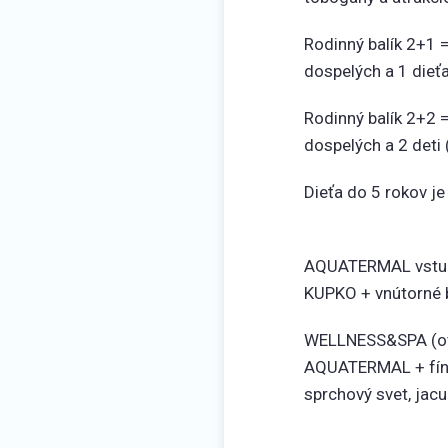
Rodinný balík 2+1 =
dospelých a 1 dieť
Rodinný balík 2+2 =
dospelých a 2 deti
Dieťa do 5 rokov j
AQUATERMAL vstup 
KUPKO + vnútorné 
WELLNESS&SPA (otv
AQUATERMAL + fínsk
sprchový svet, jac