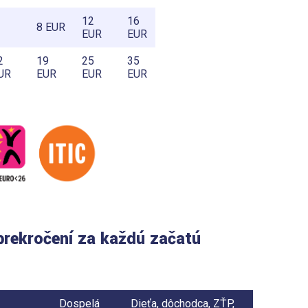
12
16
8 EUR
EUR
EUR
2
19
25
35
UR
EUR
EUR
EUR
prekročení za každú začatú
Dospelá
Dieťa, dôchodca, ZŤP,