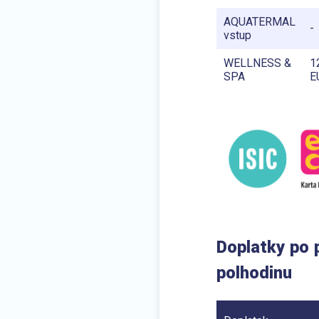
AQUATERMAL
-
vstup
WELLNESS &
1
SPA
E
Doplatky po 
polhodinu