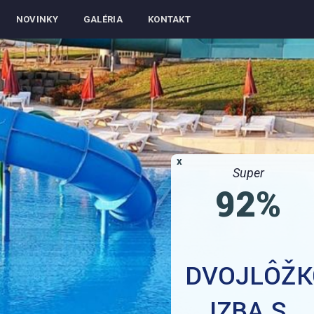
NOVINKY
GALÉRIA
KONTAKT
x
Super
92%
DVOJLÔŽK
IZBA S