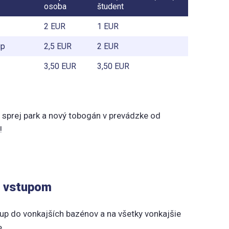
osoba
študent
2 EUR
1 EUR
up
2,5 EUR
2 EUR
3,50 EUR
3,50 EUR
 sprej park a nový tobogán v prevádzke od
!
k vstupom
up do vonkajších bazénov a na všetky vonkajšie
e