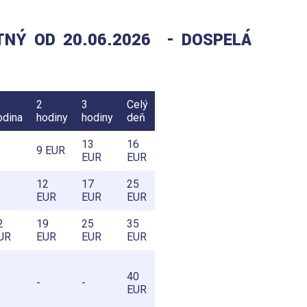
ATNÝ
OD 20.06.2026
- DOSPELÁ
2
3
Celý
odina
hodiny
hodiny
deň
13
16
9 EUR
EUR
EUR
12
17
25
EUR
EUR
EUR
2
19
25
35
UR
EUR
EUR
EUR
40
-
-
EUR