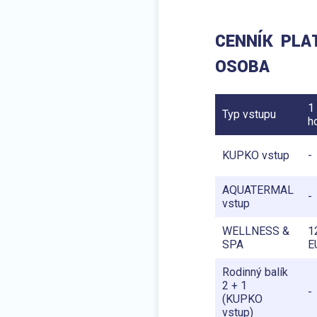
CENNÍK PL
OSOBA
1
Typ vstupu
h
KUPKO vstup
-
AQUATERMAL
-
vstup
WELLNESS &
1
SPA
E
Rodinný balík
2 + 1
-
(KUPKO
vstup)