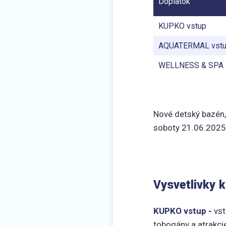
Doplatok
KUPKO vstup
AQUATERMAL vst
WELLNESS & SPA
Nové detský bazén,
soboty 21.06.2025
Vysvetlivky 
KUPKO vstup -
vst
tobogány a atrakci