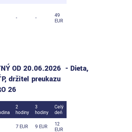
49
-
-
EUR
TNÝ
OD 20.06.2026
- Dieťa,
P, držiteľ preukazu
RO 26
2
3
Celý
odina
hodiny
hodiny
deň
12
7 EUR
9 EUR
EUR