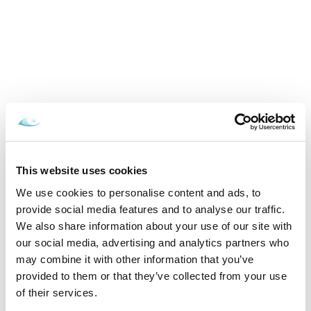
Cena od
349 EUR
izba/pobyt
Zamilovaní v Aquatermal, neobmedzený
wellness, masáž a polpenzia
15.02.2026 - 22.12.2026
This website uses cookies
VYBRAŤ
We use cookies to personalise content and ads, to
provide social media features and to analyse our traffic.
We also share information about your use of our site with
our social media, advertising and analytics partners who
may combine it with other information that you’ve
Inšpirujte sa akciovými pobytmi
provided to them or that they’ve collected from your use
of their services.