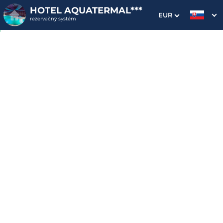
HOTEL AQUATERMAL***
EUR
rezervačný systém
1. Výber pobytu
2. Doplnkové služby
3. Vaše údaje
Superpobyt v Aquatermal,
neobmedzený wellness,
plná penzia
Dátum príchodu
Dátum odchodu
Prosím vyberte
Prosím vyberte