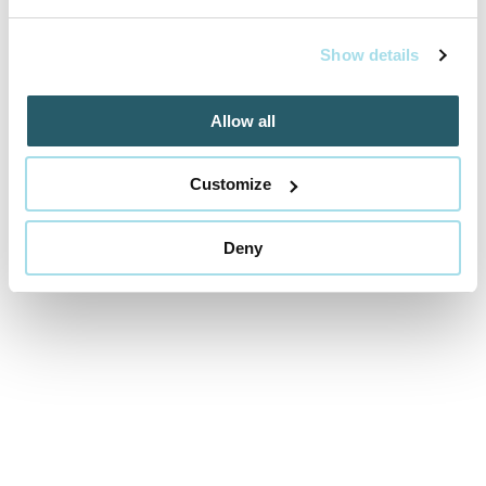
Cena od
259 EUR
izba/pobyt
Show details
Allow all
RELAX v AQUATERMAL***, neobmedzený
Customize
wellness a polpenzia
01.05.2025 - 22.12.2026
Deny
VYBRAŤ
Cena od
459 EUR
izba/pobyt