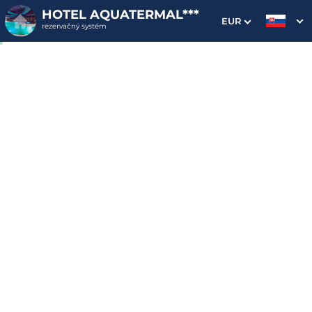
HOTEL AQUATERMAL***
EUR
rezervačný systém
1. Výber pobytu
2. Doplnkové služby
3. Vaše údaje
RELAX SENIOROV v
AQUATERMAL***,
neobmedzený wellness,
polpenzia, obed grátis
Dátum príchodu
Dátum odchodu
Prosím vyberte
Prosím vyberte