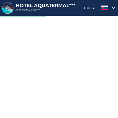
HOTEL AQUATERMAL***
HUF
rezervačný systém
1. Výber pobytu
2. Doplnkové služby
3. Vaše údaje
Dátum príchodu
Dátum odchodu
Prosím vyberte
Prosím vyberte
Inšpirujte sa akciovými pobytmi
Cena od
259 EUR
izba/pobyt