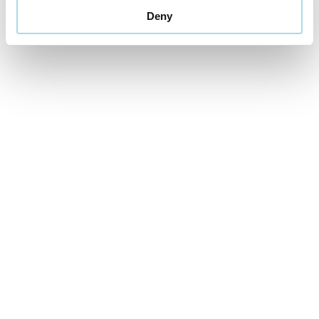
Deny
Cena od
459 EUR
izba/pobyt
Letná dovolenka v Aquatermal***
01.07.2026 - 31.08.2026
VYBRAŤ
Cena od
169 EUR
izba/pobyt