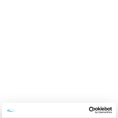
neobmedzený wellness, polpenzia, obed
01.09.2026 - 22.12.2026
grátis
VYBRAŤ
Cena od
349 EUR
izba/pobyt
Zamilovaní v Aquatermal, neobmedzený
wellness, masáž a polpenzia
15.02.2026 - 22.12.2026
VYBRAŤ