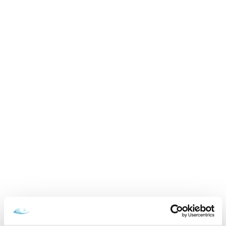
neobmedzený wellness, polpenzia, obed
01.09.2026 - 22.12.2026
grátis
VYBRAŤ
Cena od
349 EUR
izba/pobyt
Zamilovaní v Aquatermal, neobmedzený
wellness, masáž a polpenzia
15.02.2026 - 22.12.2026
VYBRAŤ