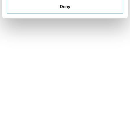
Deny
Cena od
459 EUR
izba/pobyt
Letná dovolenka v Aquatermal***
01.07.2026 - 31.08.2026
VYBRAŤ
Cena od
169 EUR
izba/pobyt