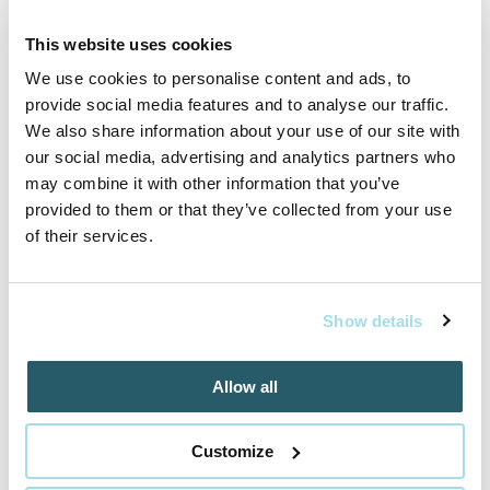
This website uses cookies
We use cookies to personalise content and ads, to
provide social media features and to analyse our traffic.
Inšpirujte sa akciovými pobytmi
We also share information about your use of our site with
our social media, advertising and analytics partners who
may combine it with other information that you’ve
Cena od
259 EUR
provided to them or that they’ve collected from your use
izba/pobyt
of their services.
Show details
RELAX v AQUATERMAL***, neobmedzený
wellness a polpenzia
Allow all
01.05.2025 - 22.12.2026
Customize
VYBRAŤ