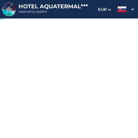
HOTEL AQUATERMAL***
EUR
rezervačný systém
1. Výber pobytu
2. Doplnkové služby
3. Vaše údaje
Dátum príchodu
Dátum odchodu
Prosím vyberte
Prosím vyberte
Inšpirujte sa akciovými pobytmi
Cena od
259 EUR
izba/pobyt