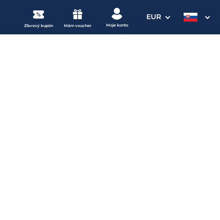
EUR
Moje konto
Zľavový kupón
Mám voucher
3. Vaše údaje
Dátum odchodu
osím vyberte
mi
ena od
169 EUR
izba/pobyt