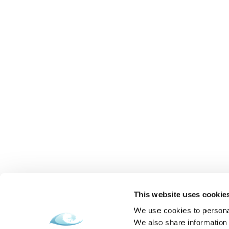
RELAX SENIOROV v
AQUATERMAL***,
neobmedzený wellness,
01.09.2026 - 22.12.2026
polpenzia, obed grátis
VYBRAŤ
This website uses cookie
We use cookies to personal
We also share information 