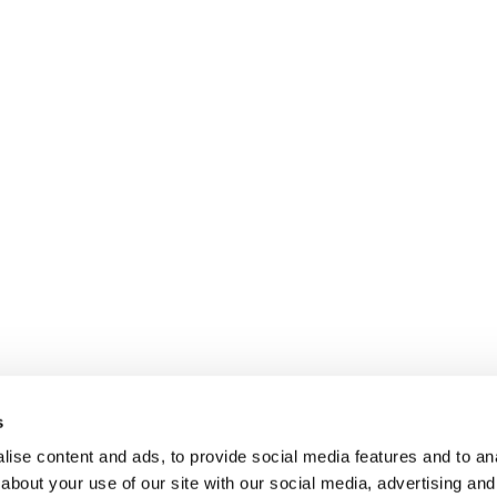
Zamilovaní v Aquatermal,
neobmedzený wellness, masáž
15.02.2026 - 22.12.2026
a polpenzia
VYBRAŤ
s
ise content and ads, to provide social media features and to anal
about your use of our site with our social media, advertising and