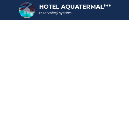
HOTEL AQUATERMAL***
rezervačný systém
2. Doplnkové služby
u
rte
Pr
nšpirujte sa akciovými pobyt
Cena od
459 EUR
C
izba/pobyt